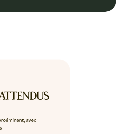
 attendus
 proéminent, avec
e