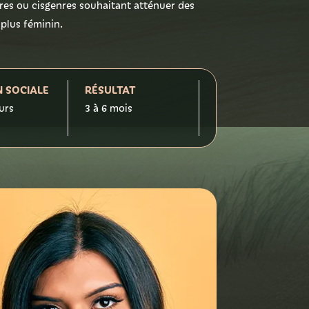
res ou cisgenres souhaitant atténuer des
 plus féminin.
N SOCIALE
RÉSULTAT
TARIF
ours
3 à 6 mois
Sur
Tous les
devis
tarifs