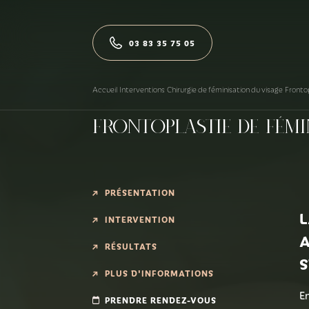
Aller au contenu principal
Accueil
03 83 35 75 05
La clinique
Accueil
Interventions
Chirurgie de féminisation du visage
Fronto
Frontoplastie de Fémi
L'équipe
PRÉSENTATION
L
Interventions
INTERVENTION
A
RÉSULTATS
S
PLUS D'INFORMATIONS
Lieux d'activités
En
PRENDRE RENDEZ-VOUS