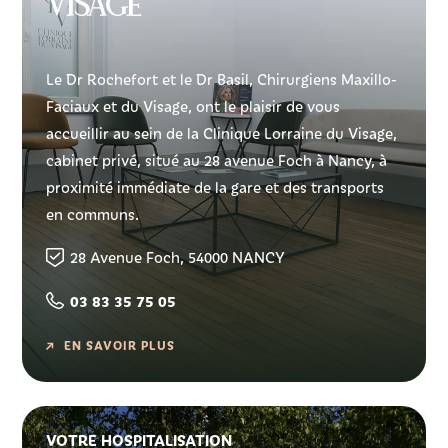
visage
Le Dr Rochefort et le Dr Basil, Chirurgiens Maxillo-
Faciaux et du Visage, ont le plaisir de vous
accueillir au sein de la Clinique Lorraine du Visage,
cabinet privé, situé au 28 avenue Foch à Nancy, à
proximité immédiate de la gare et des transports
en communs.
28 Avenue Foch, 54000 NANCY
03 83 35 75 05
EN SAVOIR PLUS
VOTRE HOSPITALISATION