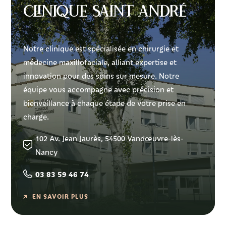
Clinique Saint André
Notre clinique est spécialisée en chirurgie et
médecine maxillofaciale, alliant expertise et
innovation pour des soins sur mesure. Notre
équipe vous accompagne avec précision et
bienveillance à chaque étape de votre prise en
charge.
102 Av. Jean Jaurès, 54500 Vandœuvre-lès-
Nancy
03 83 59 46 74
EN SAVOIR PLUS