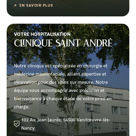
EN SAVOIR PLUS
VOTRE HOSPITALISATION
Clinique Saint André
Notre clinique est spécialisée en chirurgie et
médecine maxillofaciale, alliant expertise et
innovation pour des soins sur mesure. Notre
équipe vous accompagne avec précision et
bienveillance à chaque étape de votre prise en
charge.
102 Av. Jean Jaurès, 54500 Vandœuvre-lès-
Nancy